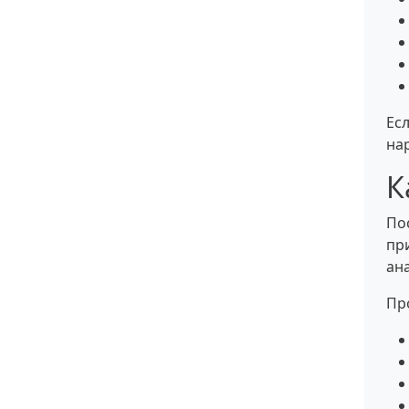
Ес
на
К
По
пр
ан
Пр