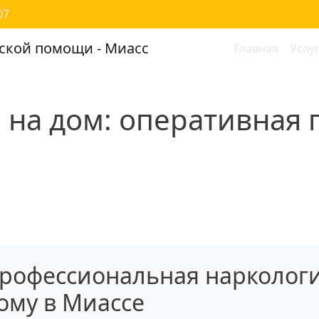
07
Main na
ской помощи - Миасс
Главная
Услу
 на дом: оперативная
рофессиональная нарколог
ому в Миассе