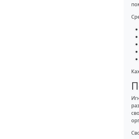
по
Ср
Ка
П
Иг
ра
св
ор
Св