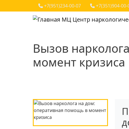
Phones
Перейти к основному содержанию
+7(951)234-00-07
+7(351)904-00-
МЦ Центр наркологиче
Вызов нарколога
момент кризиса
П
д