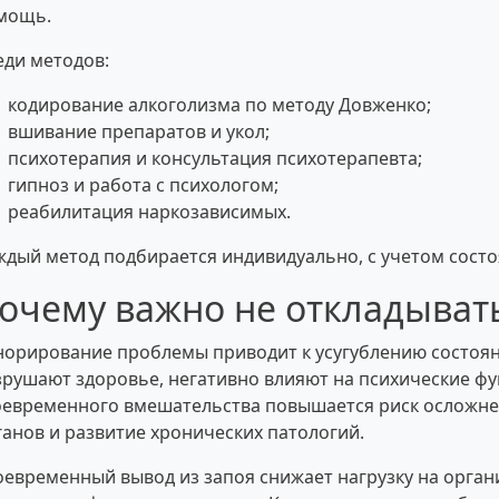
мощь.
еди методов:
кодирование алкоголизма по методу Довженко;
вшивание препаратов и укол;
психотерапия и консультация психотерапевта;
гипноз и работа с психологом;
реабилитация наркозависимых.
ждый метод подбирается индивидуально, с учетом состо
очему важно не откладыват
норирование проблемы приводит к усугублению состоян
зрушают здоровье, негативно влияют на психические фу
оевременного вмешательства повышается риск осложне
ганов и развитие хронических патологий.
оевременный вывод из запоя снижает нагрузку на орган