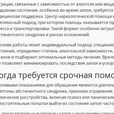
туации, связанные с зависимостью от алкоголя или веще
удшении состояния, особенно во время запоя, требуетс
дицинская поддержка. Центр наркологической помощи в
мплексный подход, при котором помощь оказывается пр
ресса и транспортировки. Такой формат особенно актуа
стинентного синдрома и рисках осложнений.
основе работы лежит индивидуальный подход: специалис
стояния, определяют степень алкогольной зависимости,
ганов и подбирают оптимальные методы лечения. Враче
о позволяет минимизировать последствия запоя и ускор
огда требуется срочная по
ючевыми показаниями для обращения являются длител
мптомы абстинентного синдрома, признаки отравления а
ихические расстройства, включая психоз или панические 
мостоятельные попытки выйти из состояния запоя часто
продолжительные периоды запоя с ухудшением самочу