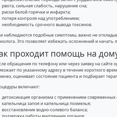
рвота, сильная слабость, нарушение сна;
риски белой горячки и инфаркта;
потеря контроля над употреблением;
необходимость срочного вывода токсинов.
ли наблюдаются подобные симптомы, важно не отклады
рколога. Это позволяет избежать осложнений и начать л
ак проходит помощь на дом
сле обращения по телефону или через заявку на сайте о
иезжает по указанному адресу в течение короткого врем
амнез, оценивает состояние пациента и подбирает тера
оцедуры включают:
детоксикация организма с применением современных 
капельница запоя и капельница похмелья;
восстановление водно-солевого баланса;
поддержка работы внутренних органов;