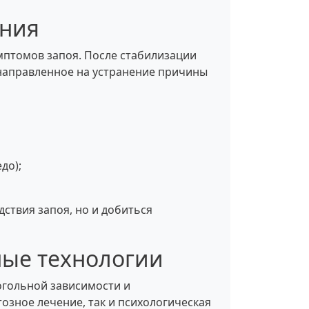
ения
мптомов запоя. После стабилизации
направленное на устранение причины
до);
ствия запоя, но и добиться
ные технологии
огольной зависимости и
озное лечение, так и психологическая