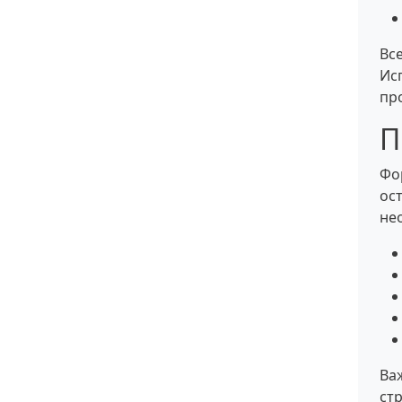
Вс
Ис
пр
П
Фо
ос
не
Ва
ст