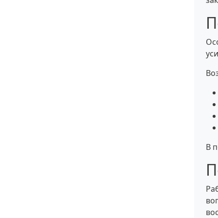
за
П
Ос
ус
Во
В 
П
Ра
во
во