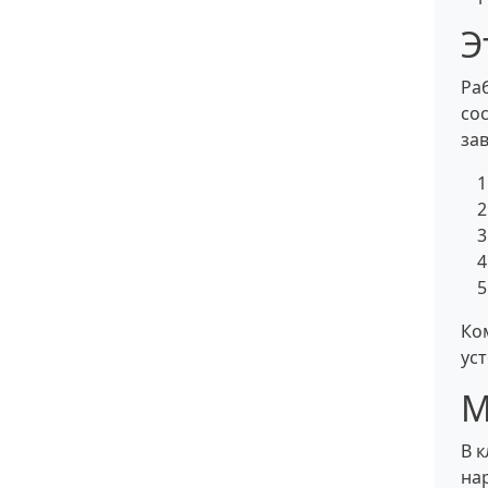
Э
Ра
со
за
Ко
ус
М
В 
на