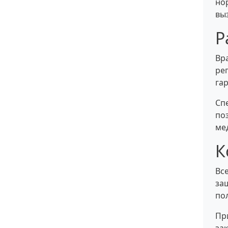
но
вы
Р
Вр
ре
га
Сп
по
ме
К
Вс
за
по
Пр