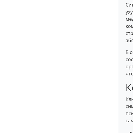
Си
ух
ме
ко
ст
аб
В 
со
ор
чт
К
Кл
си
пс
са