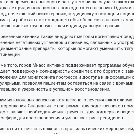
вете современных вызовов и растущего числа случаев алкого
длагает ряд инновационных подходов к его лечению. Одним и
од, сочетающий психотерапию, медицинскую помощь и социал
хиатры работают в командах, чтобы обеспечить пациентам и
ючающие как групповую, так и индивидуальную терапию.
ременные клиники также внедряют методы когнитивно-поведе
енение негативных установок и привычек, связанных с употре
икаментозные препараты, которые помогают уменьшить тягу 
тиненции.
ме того, город Миасс активно поддерживает программы обуч
дает поддержку и солидарность среди тех, кто борется с за
ложения для мониторинга прогресса и доступа к информации о
улярными, позволяя пациентам оставаться на связи с врачами 
ивацию и уверенность в успешном восстановлении.
им из ключевых аспектов комплексного лечения алкоголизма 
доровления. Специальные программы для родственников помо
доставляют необходимые инструменты для поддержки пациен
осферу для восстановления и уменьшает риск рецидивов.
же стоит отметить важность профилактических мероприятий,