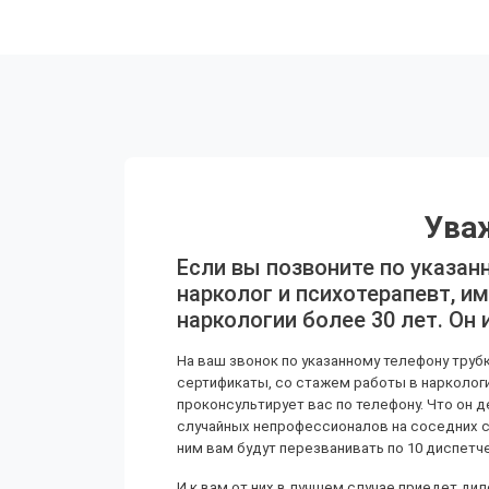
Ува
Если вы позвоните по указан
нарколог и психотерапевт, 
наркологии более 30 лет. Он 
На ваш звонок по указанному телефону тру
сертификаты, со стажем работы в наркологи
проконсультирует вас по телефону. Что он
случайных непрофессионалов на соседних сай
ним вам будут перезванивать по 10 диспетч
И к вам от них в лучшем случае приедет дил