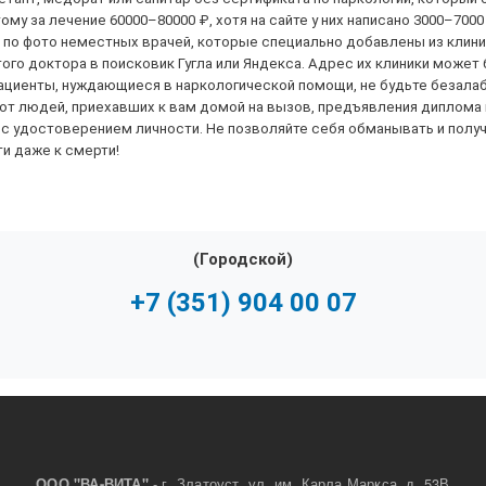
ому за лечение 60000–80000 ₽, хотя на сайте у них написано 3000–7000
и по фото неместных врачей, которые специально добавлены из клини
го доктора в поисковик Гугла или Яндекса. Адрес их клиники может б
пациенты, нуждающиеся в наркологической помощи, не будьте безала
 от людей, приехавших к вам домой на вызов, предъявления диплома
ях с удостоверением личности. Не позволяйте себя обманывать и по
и даже к смерти!
(Городской)
+7 (351) 904 00 07
- г. Златоуст, ул. им. Карла Маркса, д. 53В
ООО "ВА-ВИТА"