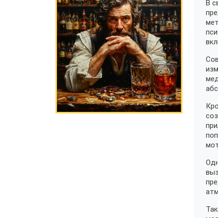
В с
пре
мет
пси
вкл
Сов
изм
мед
абс
Кро
соз
при
поп
мот
Одн
выз
пре
атм
Так