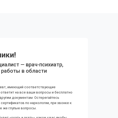
ики!
циалист — врач-психиатр,
 работы в области
апевт, имеющий соответствующие
 ответит на все ваши вопросы и бесплатно
 другим документам. Остерегайтесь
 сертификатов по наркологии, при звонке к
те же глупые вопросы.
дет «охать и ахать», какое у вас якобы