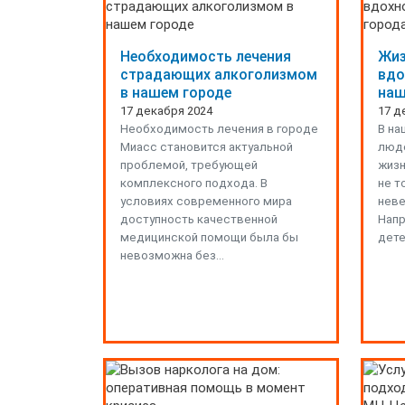
Необходимость лечения
Жиз
страдающих алкоголизмом
вдо
в нашем городе
наш
17 декабря 2024
17 д
Необходимость лечения в городе
В на
Миасс становится актуальной
люде
проблемой, требующей
жизн
комплексного подхода. В
не т
условиях современного мира
неве
доступность качественной
Напр
медицинской помощи была бы
дете
невозможна без…