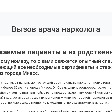
Вызов врача нарколога
жаемые пациенты и их родственн
ному номеру, то с вами свяжется опытный спе
имеющий все необходимые сертификаты и стаж
из города Миасс.
бку поднимет напрямую настоящий врач психиатр-нарколог, психотер
и более 30 лет из города Миасс. Он без лишних расспросов грамотно
 действительно врач вы поймёте по предоставленным сертификатам и
тах-агрегаторах из других регионов — у них нет врачей-наркологов и
еров, не имеющих отношение к медицине, но задаваемых вам одни и 
етант, медбрат или санитар без сертификата по наркологии, который бу