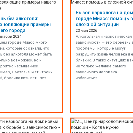
Вызов нарколога на дом
нь без алкоголя:
городе Миасс: помощь в
хновляющие примеры
сложной ситуации
его города
20 мая 2026
екабря 2024
Алкогольная и наркотическая
шем городе Миасс много
зависимости — это серьёзны
й, которые осознали, что
проблемы, которые могут
ь без алкоголя может быть
разрушить жизнь человека и 
олько возможной, но и
близких. В таких ситуациях в
роятно насыщенной.
не только желание самого
имер, Светлана, мать троих
зависимого человека
й, бросила пить пять лет…
избавиться…