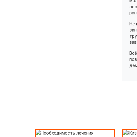
мол
осо
ран
Не 
зан
тру
зав
Всё
пов
дем