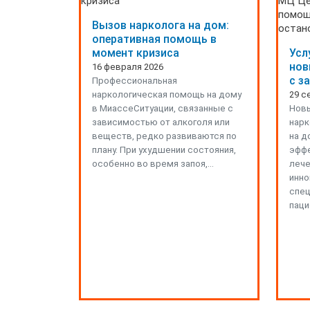
Вызов нарколога на дом:
оперативная помощь в
момент кризиса
Усл
нов
16 февраля 2026
с з
Профессиональная
наркологическая помощь на дому
29 с
в МиассеСитуации, связанные с
Новы
зависимостью от алкоголя или
нарк
веществ, редко развиваются по
на д
плану. При ухудшении состояния,
эффе
особенно во время запоя,…
лече
инно
спец
паци