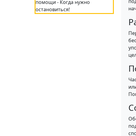
под
на
Р
Пе
бе
уп
це
П
Ча
ил
По
С
Об
по
сп