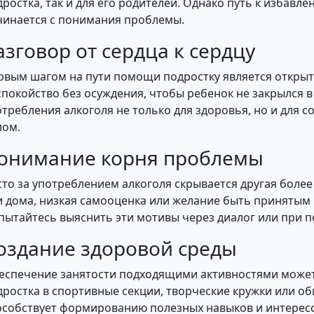
ростка, так и для его родителей. Однако путь к избавле
чинается с понимания проблемы.
азговор от сердца к сердцу
рвым шагом на пути помощи подростку является открыт
спокойство без осуждения, чтобы ребенок не закрылся в
отребления алкоголя не только для здоровья, но и для 
лом.
онимание корня проблемы
сто за употреблением алкоголя скрывается другая более
и дома, низкая самооценка или желание быть принятым 
пытайтесь выяснить эти мотивы через диалог или при 
оздание здоровой среды
еспечение занятости подходящими активностями может
дростка в спортивные секции, творческие кружки или о
особствует формированию полезных навыков и интерес