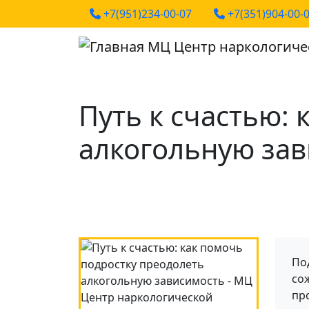
Phones
Перейти к основному содержанию
+7(951)234-00-07
+7(351)904-00-
МЦ Центр наркологиче
Путь к счастью:
алкогольную за
По
со
пр