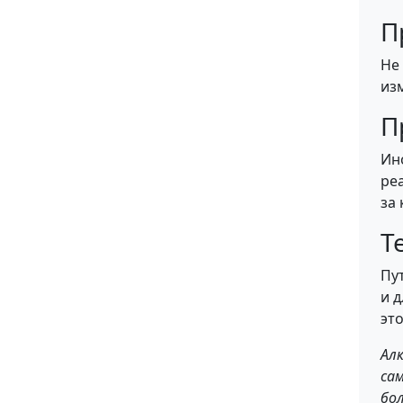
П
Не
из
П
Ин
ре
за
Т
Пу
и 
это
Алк
са
бо