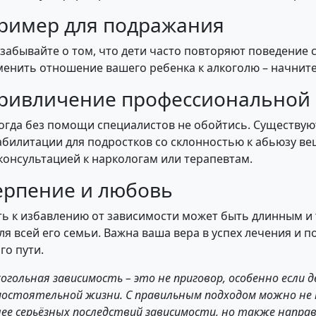
ример для подражания
 забывайте о том, что дети часто повторяют поведение с
менить отношение вашего ребенка к алкоголю – начните
ривличение профессиональной
огда без помощи специалистов не обойтись. Существу
абилитации для подростков со склонностью к абьюзу ве
 консультацией к наркологам или терапевтам.
ерпение и любовь
ть к избавлению от зависимости может быть длинным и т
для всей его семьи. Важна ваша вера в успех лечения и 
го пути.
огольная зависимость – это не приговор, особенно если 
мостоятельной жизни. С правильным подходом можно не
лее серьёзных последствий зависимости, но также напра