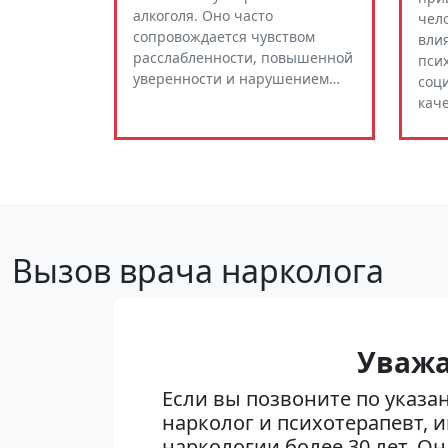
алкоголя. Оно часто
чело
сопровождается чувством
вли
расслабленности, повышенной
пси
уверенности и нарушением…
соц
кач
Вызов врача нарколога
Уважа
Если вы позвоните по указа
нарколог и психотерапевт,
наркологии более 30 лет. Он