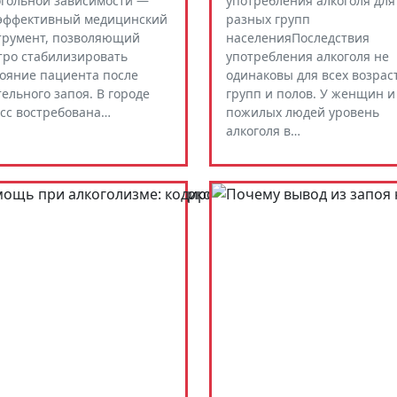
огольной зависимости —
употребления алкоголя для
 эффективный медицинский
разных групп
трумент, позволяющий
населенияПоследствия
тро стабилизировать
употребления алкоголя не
тояние пациента после
одинаковы для всех возрас
ельного запоя. В городе
групп и полов. У женщин и
сс востребована…
пожилых людей уровень
алкоголя в…