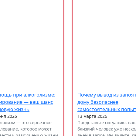
ощь при алкоголизме:
Почему вывод из запоя 
ирование — ваш шанс
дому безопаснее
новую жизнь
самостоятельных попы
юня 2026
13 марта 2026
оголизм — это серьёзное
Представьте ситуацию: ва
олевание, которое может
близкий человек уже неско
вести к разрушению жизни
дней в запое. Вы видите, к