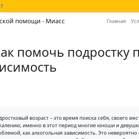
07
Main n
ской помощи - Миасс
Главная
Ус
 как помочь подростку
висимость
дростковый возраст – это время поиска себя, своего ме
жалению, именно в этот период многие юноши и девушки
облемой, как алкогольная зависимость. Это невероятно