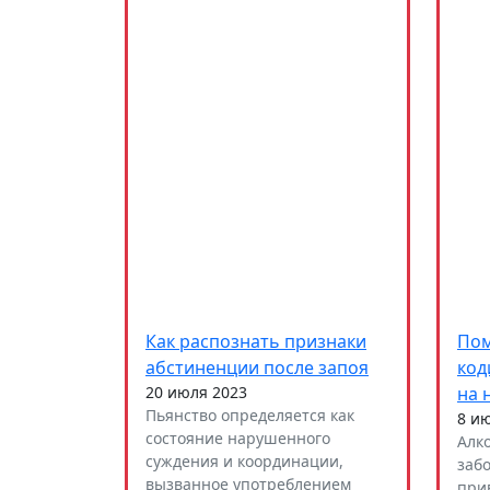
Как распознать признаки
Пом
абстиненции после запоя
код
20 июля 2023
на 
Пьянство определяется как
8 и
состояние нарушенного
Алк
суждения и координации,
заб
вызванное употреблением
при