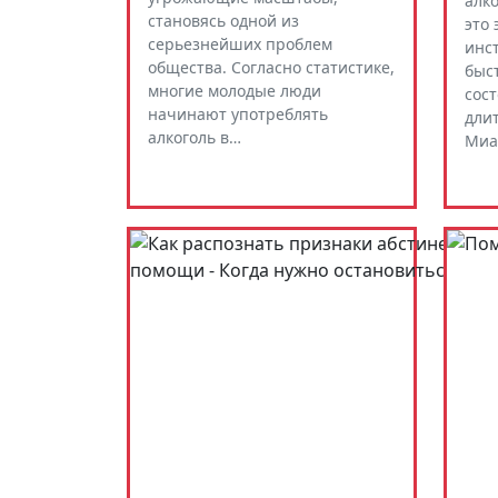
алк
становясь одной из
это
серьезнейших проблем
инс
общества. Согласно статистике,
быс
многие молодые люди
сос
начинают употреблять
длит
алкоголь в…
Миа