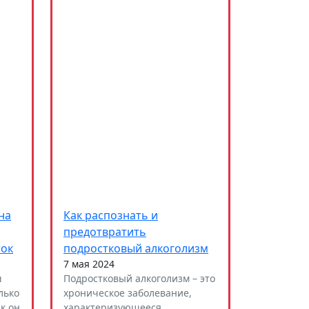
на
Как распознать и
предотвратить
ток
подростковый алкоголизм
7 мая 2024
ш
Подростковый алкоголизм – это
лько
хроническое заболевание,
ак он
характеризующееся