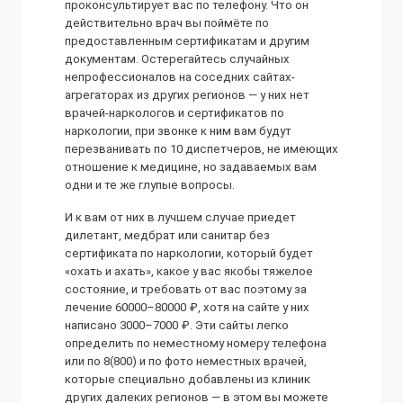
проконсультирует вас по телефону. Что он
действительно врач вы поймёте по
предоставленным сертификатам и другим
документам. Остерегайтесь случайных
непрофессионалов на соседних сайтах-
агрегаторах из других регионов — у них нет
врачей-наркологов и сертификатов по
наркологии, при звонке к ним вам будут
перезванивать по 10 диспетчеров, не имеющих
отношение к медицине, но задаваемых вам
одни и те же глупые вопросы.
И к вам от них в лучшем случае приедет
дилетант, медбрат или санитар без
сертификата по наркологии, который будет
«охать и ахать», какое у вас якобы тяжелое
состояние, и требовать от вас поэтому за
лечение 60000–80000 ₽, хотя на сайте у них
написано 3000–7000 ₽. Эти сайты легко
определить по неместному номеру телефона
или по 8(800) и по фото неместных врачей,
которые специально добавлены из клиник
других далеких регионов — в этом вы можете